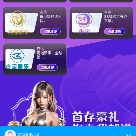
杏盛
杏宇
每日红包送不
88体验金等你
停。
来拿。
杏运
走地赔率，全球
第一。