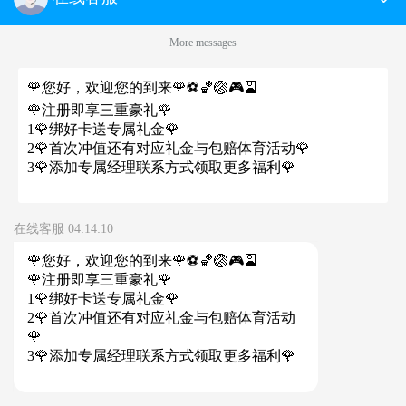
首存1
红包
投注红包
首存1,000
18
108
首存2,000
68
108
首存3,000
88
108
首存4,000
188
108
首存发放规则：24小时内无投注存款视为首存。
复存发放规则：首存次日后24小时之内无投注存视为复存。